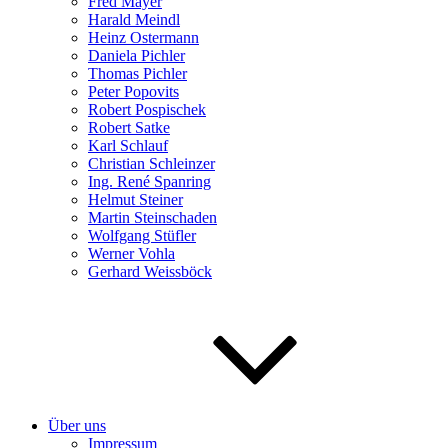
Fred Mayer
Harald Meindl
Heinz Ostermann
Daniela Pichler
Thomas Pichler
Peter Popovits
Robert Pospischek
Robert Satke
Karl Schlauf
Christian Schleinzer
Ing. René Spanring
Helmut Steiner
Martin Steinschaden
Wolfgang Stüfler
Werner Vohla
Gerhard Weissböck
Über uns
Impressum