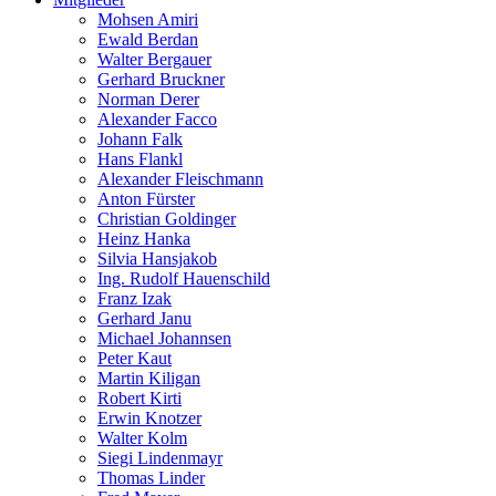
Mohsen Amiri
Ewald Berdan
Walter Bergauer
Gerhard Bruckner
Norman Derer
Alexander Facco
Johann Falk
Hans Flankl
Alexander Fleischmann
Anton Fürster
Christian Goldinger
Heinz Hanka
Silvia Hansjakob
Ing. Rudolf Hauenschild
Franz Izak
Gerhard Janu
Michael Johannsen
Peter Kaut
Martin Kiligan
Robert Kirti
Erwin Knotzer
Walter Kolm
Siegi Lindenmayr
Thomas Linder