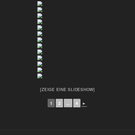
[ZEIGE EINE SLIDESHOW]
1
2
...
4
►