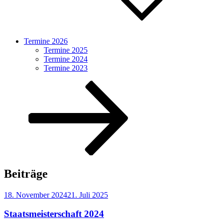
Termine 2026
Termine 2025
Termine 2024
Termine 2023
Nach
unten
zum
Inhalt
scrollen
Beiträge
Veröffentlicht
18. November 2024
21. Juli 2025
am
Staatsmeisterschaft 2024