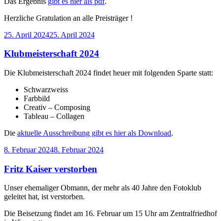
Das Ergebnis
gibt es hier als pdf
.
Herzliche Gratulation an alle Preisträger !
Veröffentlicht
25. April 2024
25. April 2024
am
Klubmeisterschaft 2024
Die Klubmeisterschaft 2024 findet heuer mit folgenden Sparte statt:
Schwarzweiss
Farbbild
Creativ – Composing
Tableau – Collagen
Die
aktuelle Ausschreibung gibt es hier als Download
.
Veröffentlicht
8. Februar 2024
8. Februar 2024
am
Fritz Kaiser verstorben
Unser ehemaliger Obmann, der mehr als 40 Jahre den Fotoklub
geleitet hat, ist verstorben.
Die Beisetzung findet am 16. Februar um 15 Uhr am Zentralfriedhof