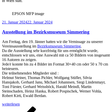
in Wien statt.
EPSON MFP image
Veröffentlicht
21. Januar 2024
22. Januar 2024
am
Ausstellung im Bezirksmuseum Simmering
Am Freitag, den 19. Jänner hatten wir die Vernissage zu unserer
Vereinsausstellung im
Bezirksmuseum Simmering
.
Da die Ausstellung sehr kurzfristig für uns ermöglicht wurde,
entschlossen wir uns, eine Auswahl mit ca 50 Bildern von insgesamt
16 Autoren zu zeigen.
Jede/r konnte bis zu 4 Bilder im Format 30×40 cm oder 50 x 70 cm
beisteuern.
Die teilnehmenden Mitglieder sind :
Helmut Steiner, Thomas Pichler, Wolfgang Stüfler, Silvia
Hansjakob, Gerhard Janu, Michael Johannsen, Siegi Lindenmayr,
Toni Fürster, Gerhard Weissböck, Harald Meindl, Martin
Steinschaden, Heinz Hanka, Robert Pospischek, Werner Vohla,
Robert Kirti, Ewald Berdan.
„Ausstellung
weiterlesen
im
Seitennummerierung
Vorherige
Seite
Seite
Seite
Seite
Nächste