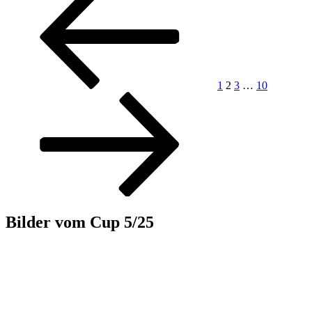
Bezirksmuseum
Seite
Seite
der
Simmering“
Beiträge
1
2
3
…
10
Bilder vom Cup 5/25