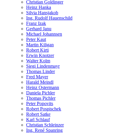
Christian Goldinger
Heinz Hanka
Silvia Hansjakob
Ing. Rudolf Hauenschild
Franz Izak
Gerhard Janu
Michael Johannsen
Peter Kaut
Martin Kiligan
Robert Kirti
Erwin Knotzer
Walter Kolm
Siegi Lindenmayr
Thomas Linder
Fred Mayer
Harald Meindl
Heinz Ostermann
Daniela Pichler
Thomas Pichler
Peter Popovits
Robert Pospischek
Robert Satke
Karl Schlauf
Christian Schleinzer
Ing. René Spanring