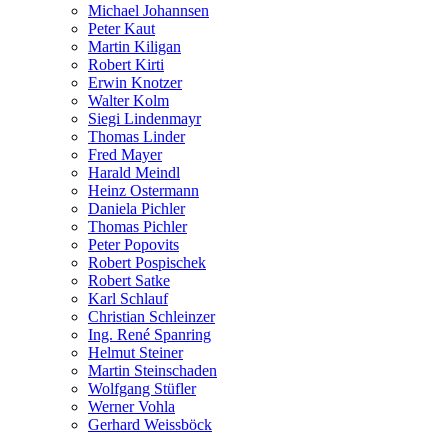
Michael Johannsen
Peter Kaut
Martin Kiligan
Robert Kirti
Erwin Knotzer
Walter Kolm
Siegi Lindenmayr
Thomas Linder
Fred Mayer
Harald Meindl
Heinz Ostermann
Daniela Pichler
Thomas Pichler
Peter Popovits
Robert Pospischek
Robert Satke
Karl Schlauf
Christian Schleinzer
Ing. René Spanring
Helmut Steiner
Martin Steinschaden
Wolfgang Stüfler
Werner Vohla
Gerhard Weissböck