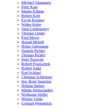
Michael Johannsen
Peter Kaut
Martin Kiligan
Robert Kirti
Erwin Knotzer
Walter Kolm
Siegi Lindenmayr
Thomas Linder
Fred Mayer
Harald Meindl
Heinz Ostermann
Daniela Pichler
Thomas Pichler
Peter Popovits
Robert Pospischek
Robert Satke
Karl Schlauf
Christian Schleinzer
Ing. René Spanring
Helmut Steiner
Martin Steinschaden
Wolfgang Stüfler
Werner Vohla
Gerhard Weissböck