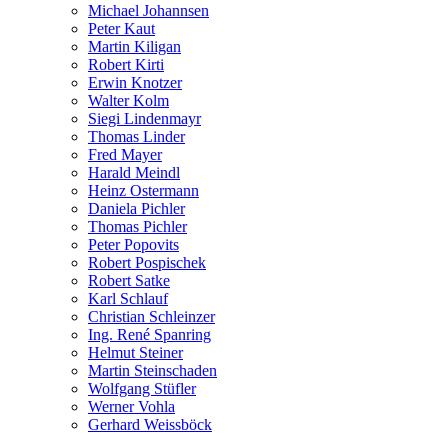
Michael Johannsen
Peter Kaut
Martin Kiligan
Robert Kirti
Erwin Knotzer
Walter Kolm
Siegi Lindenmayr
Thomas Linder
Fred Mayer
Harald Meindl
Heinz Ostermann
Daniela Pichler
Thomas Pichler
Peter Popovits
Robert Pospischek
Robert Satke
Karl Schlauf
Christian Schleinzer
Ing. René Spanring
Helmut Steiner
Martin Steinschaden
Wolfgang Stüfler
Werner Vohla
Gerhard Weissböck