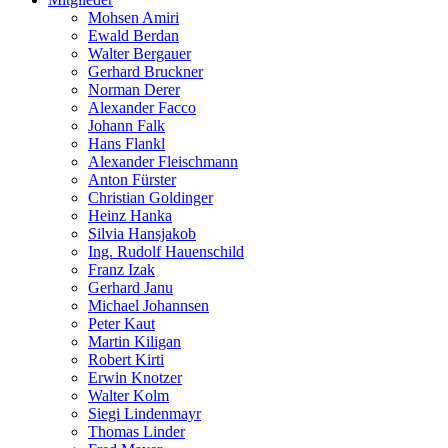
Mohsen Amiri
Ewald Berdan
Walter Bergauer
Gerhard Bruckner
Norman Derer
Alexander Facco
Johann Falk
Hans Flankl
Alexander Fleischmann
Anton Fürster
Christian Goldinger
Heinz Hanka
Silvia Hansjakob
Ing. Rudolf Hauenschild
Franz Izak
Gerhard Janu
Michael Johannsen
Peter Kaut
Martin Kiligan
Robert Kirti
Erwin Knotzer
Walter Kolm
Siegi Lindenmayr
Thomas Linder