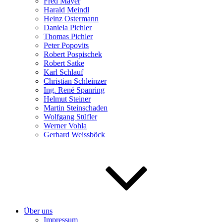
Fred Mayer
Harald Meindl
Heinz Ostermann
Daniela Pichler
Thomas Pichler
Peter Popovits
Robert Pospischek
Robert Satke
Karl Schlauf
Christian Schleinzer
Ing. René Spanring
Helmut Steiner
Martin Steinschaden
Wolfgang Stüfler
Werner Vohla
Gerhard Weissböck
Über uns
Impressum