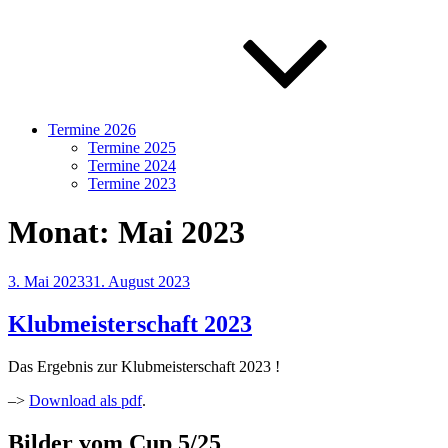
Termine 2026
Termine 2025
Termine 2024
Termine 2023
Monat:
Mai 2023
Veröffentlicht
3. Mai 2023
31. August 2023
am
Klubmeisterschaft 2023
Das Ergebnis zur Klubmeisterschaft 2023 !
–>
Download als pdf
.
Bilder vom Cup 5/25